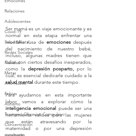
Emociones
Relaciones
Adolescentes
Ser mamá es un viaje emocionante y es 
Covid-19
normal en esta etapa enfrentar una 
Salud Mental
montaña rusa de 
emociones
 después 
del nacimiento de nuestro bebé, 
Redes Sociales
incluso, algunas madres tienen que 
lidiar con ciertos desafíos inesperados, 
Navidad
como la 
depresión posparto,
 por lo 
Metas
cual, es esencial dedicarle cuidado a la 
salud mental
 durante este tiempo.
Año Nuevo
Fobias
Para ayudarnos en esta importante 
labor, vamos a explorar cómo la 
Autismo
inteligencia emocional 
puede ser una 
Trastorno Obsesivo Compulsivo
herramienta valiosa para las mujeres 
que están atravesando por la 
Concentración
maternidad o por una depresión 
pandemia
posparto.