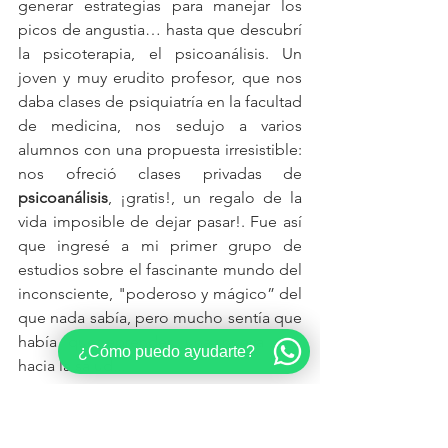
generar estrategias para manejar los 
picos de angustia… hasta que descubrí 
la psicoterapia, el psicoanálisis. Un 
joven y muy erudito profesor, que nos 
daba clases de psiquiatría en la facultad 
de medicina, nos sedujo a varios 
alumnos con una propuesta irresistible: 
nos ofreció clases privadas de 
psicoanálisis
, ¡gratis!, un regalo de la 
vida imposible de dejar pasar!. Fue así 
que ingresé a mi primer grupo de 
estudios sobre el fascinante mundo del 
inconsciente, "poderoso y mágico” del 
que nada sabía, pero mucho sentía que 
había que aprender, una nueva ruta 
¿Cómo puedo ayudarte?
hacia la salud...
Quedé fascinado por esta nueva mirada 