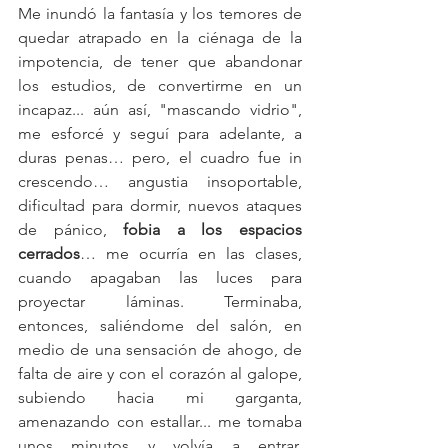
Me inundó la fantasía y los temores de 
quedar atrapado en la ciénaga de la 
impotencia, de tener que abandonar 
los estudios, de convertirme en un 
incapaz... aún así, "mascando vidrio", 
me esforcé y seguí para adelante, a 
duras penas… pero, el cuadro fue in 
crescendo… angustia insoportable, 
dificultad para dormir, nuevos ataques 
de pánico, 
fobia a los espacios 
cerrados
… me ocurría en las clases, 
cuando apagaban las luces para 
proyectar láminas. Terminaba, 
entonces, saliéndome del salón, en 
medio de una sensación de ahogo, de 
falta de aire y con el corazón al galope, 
subiendo hacia mi garganta,  
amenazando con estallar... me tomaba 
unos minutos y volvía a entrar, 