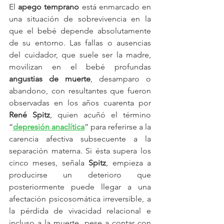
El 
apego temprano 
está enmarcado en 
una situación de sobrevivencia en la 
que el bebé depende absolutamente 
de su entorno. Las fallas o ausencias 
del cuidador, que suele ser la madre, 
movilizan en el bebé profundas 
angustias de muerte
, desamparo o 
abandono, con resultantes que fueron 
observadas en los años cuarenta por 
René Spitz
, quien acuñó el término 
“
depresión anaclítica
” para referirse a la 
carencia afectiva subsecuente a la 
separación materna. Si ésta supera los 
cinco meses, señala 
Spitz
, empieza a 
producirse un deterioro que 
posteriormente puede llegar a una 
afectación psicosomática irreversible, a 
la pérdida de vivacidad relacional e 
incluso a la muerte, pese a contar con 