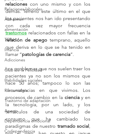
relaciones
 con uno mismo y con los 
Relaciones laborales
demás. Terreno éste último en el que 
los pacientes nos han ido presentando 
Alzheimer
con cada vez mayor frecuencia 
alimentación
trastornos
 relacionados con fallas en la 
TDAH
relación de apego
 temprano, aquello 
que deriva en lo que se ha tenido en 
Infancia
llamar “
patologías de carencia
”.
Adicciones
Los problemas que nos suelen traer los 
Club de la Felicidad
pacientes ya no son los mismos que 
Habilidades sociales
hace 50 años; tampoco lo son las 
circunstancias en que vivimos. Los 
Fibromialgia
procesos de cambio en la 
ciencia
 y en 
Trastorno de adaptación
la tecnología, por un lado, y los 
Apego
tentáculos de una sociedad de 
consumo que ha cambiado los 
Dependencia emocional
paradigmas de nuestro 
tramado social
, 
Codependencia
por el otro, han puesto en jaque 