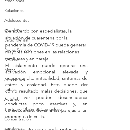
Emociones
Relaciones
Adolescentes
Covid-19
De acuerdo con especialistas, la 
situación de cuarentena por la 
Salud Mental
pandemia de COVID-19 puede generar 
Redes Sociales
mayores tensiones en las relaciones 
familiares y en pareja.
Navidad
El aislamiento puede generar una 
Metas
activación emocional elevada y 
ocasionar alta irritabilidad, síntomas de 
Año Nuevo
estrés y ansiedad. Esto puede dar 
Fobias
como resultado malas decisiones, que 
a su vez pueden desencadenar 
Autismo
conductas poco asertivas y, en 
Trastorno Obsesivo Compulsivo
consecuencia, llevar a las parejas a un 
momento de crisis. 
Concentración
pandemia
Otro aspecto que puede potenciar los 