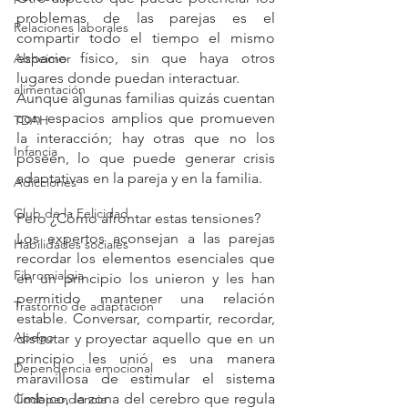
problemas de las parejas es el 
Relaciones laborales
compartir todo el tiempo el mismo 
espacio físico, sin que haya otros 
Alzheimer
lugares donde puedan interactuar. 
alimentación
Aunque algunas familias quizás cuentan 
con espacios amplios que promueven 
TDAH
la interacción; hay otras que no los 
Infancia
poseen, lo que puede generar crisis 
adaptativas en la pareja y en la familia.
Adicciones
Club de la Felicidad
Pero ¿Cómo afrontar estas tensiones?
Los expertos aconsejan a las parejas 
Habilidades sociales
recordar los elementos esenciales que 
Fibromialgia
en un principio los unieron y les han 
permitido mantener una relación 
Trastorno de adaptación
estable. Conversar, compartir, recordar, 
Apego
disfrutar y proyectar aquello que en un 
principio les unió es una manera 
Dependencia emocional
maravillosa de estimular el sistema 
límbico, la zona del cerebro que regula 
Codependencia