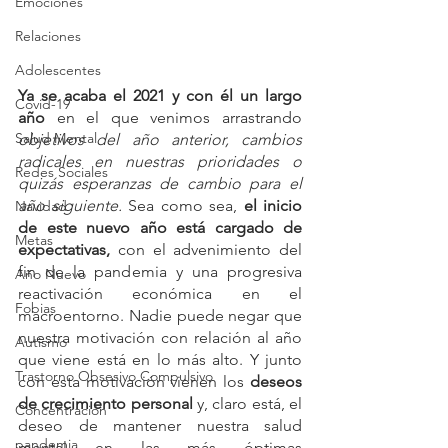
Emociones
Relaciones
Adolescentes
Ya se acaba el 2021 y con él un largo 
Covid-19
año 
en el que venimos arrastrando 
Salud Mental
objetivos del año anterior, cambios 
radicales en nuestras prioridades o 
Redes Sociales
quizás esperanzas de cambio para el 
año siguiente.
 Sea como sea, 
el inicio 
Navidad
de este nuevo año está cargado de 
Metas
expectativas,
 con el advenimiento del 
fin de la pandemia y una progresiva 
Año Nuevo
reactivación económica en el 
Fobias
macroentorno. Nadie puede negar que 
nuestra motivación con relación al año 
Autismo
que viene está en lo más alto. Y junto 
Trastorno Obsesivo Compulsivo
con esta motivación vienen los 
deseos 
de crecimiento personal
 y, claro está, el 
Concentración
deseo de mantener nuestra salud 
pandemia
mental en las más óptimas 