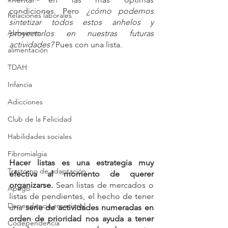
condiciones. Pero 
¿cómo podemos 
Relaciones laborales
sintetizar todos estos anhelos y 
Alzheimer
proyectarlos en nuestras futuras 
actividades?
 Pues con una lista.
alimentación
TDAH
Infancia
Adicciones
Club de la Felicidad
Habilidades sociales
Fibromialgia
Hacer listas es una estrategia muy 
Trastorno de adaptación
efectiva al momento de querer 
organizarse.
 Sean listas de mercados o 
Apego
listas de pendientes, el hecho de tener 
Dependencia emocional
una 
serie de actividades numeradas en 
orden de prioridad nos ayuda a tener 
Codependencia