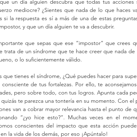
que un día alguien descubra que todas tus acciones s
erzo mediocre? ¿Sientes que nada de lo que haces val
s si la respuesta es sí a más de una de estas pregunta
mpostor, y que un día alguien te va a descubrir.
importante que sepas que ese “impostor” que crees que
Se trata de un síndrome que te hace creer que nada de 
ueno, o lo suficientemente válido. 
s que tienes el síndrome, ¿Qué puedes hacer para super
r consciente de tus fortalezas. Por ello, te aconsejamo
idades, pero sobre todo, con tus logros. Apunta cada p
 quizás te parezca una tontería en su momento. Con el 
nes van a cobrar mayor relevancia hasta el punto de que 
ionando “¿yo hice esto?”. Muchas veces en el mome
omos conscientes del impacto que esta acción puede 
en la vida de los demás, por eso ¡Apúntalo!