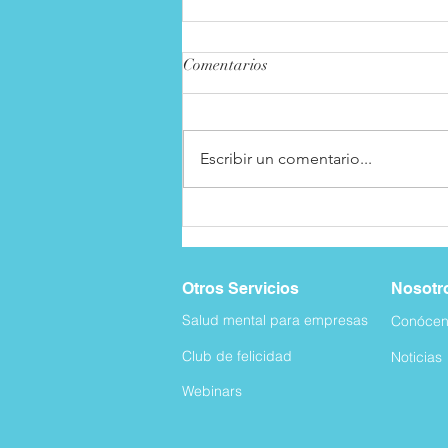
Comentarios
Escribir un comentario...
¿Pueden las mascotas ayudar a
reducir los síntomas de
depresión?
Otros Servicios
Nosotr
Salud mental para empresas
Conócen
Club de felicida
d
Noticias
Webinars