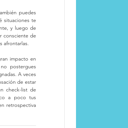
también puedes 
é situaciones te 
nte, y luego de 
 consciente de 
 afrontarlas.
ran impacto en 
no postergues 
nadas. A veces 
nsación de estar 
 check-list de 
co a poco tus 
 retrospectiva 