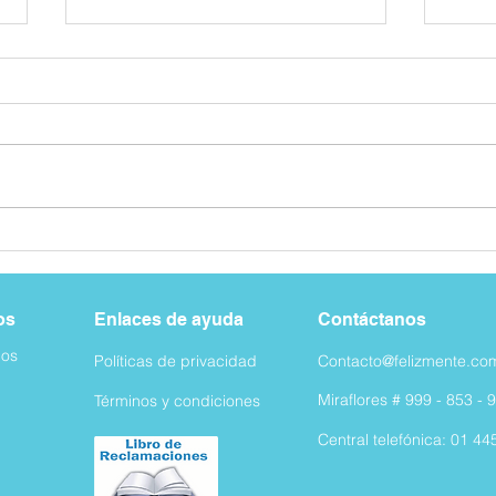
¿Las mascotas pueden ayudar
¿Qué 
en el tratamiento de trastornos
dispo
de ansiedad?
en el
os
Enlaces de ayuda
Contáctanos
os
Políticas de privacidad
Contacto@felizmente.co
Miraflores #
999 - 853 - 
Términos y condiciones
Central telefónica: 01 44