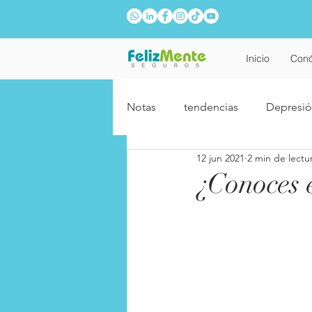
Inicio
Con
Notas
tendencias
Depresi
12 jun 2021
2 min de lectu
Relaciones
Adolescentes
¿Conoces 
Año Nuevo
Fobias
A
Relaciones laborales
Alzhe