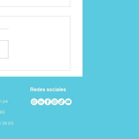
tratamientos están
nibles para la depresión
 adulto mayor?
Redes sociales
m.pe
965
5 39 63