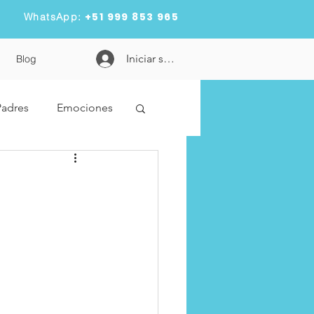
+51 999 853 965
WhatsApp:
Iniciar sesión
Blog
Padres
Emociones
dad
Metas
n
pandemia
es