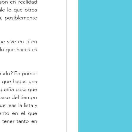
on en realidad 
e lo que otros 
s, posiblemente 
 vive en tí en 
lo que haces es 
arlo? En primer 
s que hagas una 
equeña cosa que 
paso del tiempo 
leas la lista y 
nto en el que 
tener tanto en 