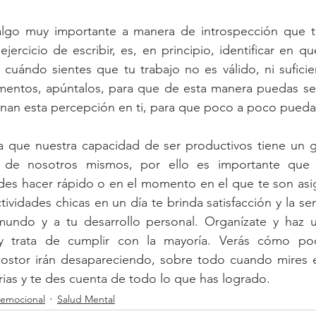
algo muy importante a manera de introspección que 
ejercicio de escribir, es, en principio, identificar en qu
 cuándo sientes que tu trabajo no es válido, ni suficie
omentos, apúntalos, para que de esta manera puedas ser
inan esta percepción en ti, para que poco a poco puedas
a que nuestra capacidad de ser productivos tiene un g
n de nosotros mismos, por ello es importante que 
des hacer rápido o en el momento en el que te son asig
tividades chicas en un día te brinda satisfacción y la se
undo y a tu desarrollo personal. Organízate y haz un
s y trata de cumplir con la mayoría. Verás cómo po
ostor irán desapareciendo, sobre todo cuando mires en
arias y te des cuenta de todo lo que has logrado.
 emocional
Salud Mental