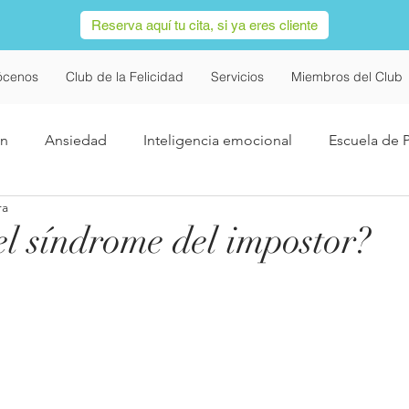
Reserva aquí tu cita, si ya eres cliente
ócenos
Club de la Felicidad
Servicios
Miembros del Club
ón
Ansiedad
Inteligencia emocional
Escuela de 
ra
Covid-19
Salud Mental
Redes Sociales
Navi
el síndrome del impostor?
utismo
Trastorno Obsesivo Compulsivo
Concentració
imer
alimentación
TDAH
Infancia
Adiccion