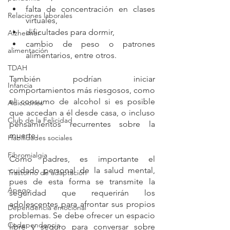
falta de concentración en clases 
Relaciones laborales
virtuales, 
dificultades para dormir, 
Alzheimer
cambio de peso o patrones 
alimentación
alimentarios, entre otros. 
TDAH
También podrían iniciar 
Infancia
comportamientos más riesgosos, como 
el consumo de alcohol si es posible 
Adicciones
que accedan a él desde casa, o incluso 
Club de la Felicidad
pensamientos recurrentes sobre la 
muerte. 
Habilidades sociales
Fibromialgia
Como padres, es importante el 
cuidado personal de la salud mental, 
Trastorno de adaptación
pues de esta forma se transmite la 
Apego
seguridad que requerirán los 
adolescentes para afrontar sus propios 
Dependencia emocional
problemas. Se debe ofrecer un espacio 
Codependencia
libre y seguro para conversar sobre 