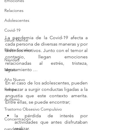
Emociones
Relaciones
Adolescentes
Covid-19
La pandemia de la Covid-19 afecta a 
Salud Mental
cada persona de diversas maneras y por 
Redes Sociales
distintos motivos. Junto con el temor al 
contagio, llegan emociones 
Navidad
relacionadas al estrés, tristeza, 
agotamiento …
Metas
Año Nuevo
En el caso de los adolescentes, pueden 
empezar a surgir conductas ligadas a la 
Fobias
angustia que este contexto amerita. 
Autismo
Entre ellas, se puede encontrar;
Trastorno Obsesivo Compulsivo
la pérdida de interés por 
Concentración
actividades que antes disfrutaban 
realizar, 
pandemia