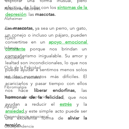
explorar una forma inusual, pero 
efectiva, de lidiar con los 
síntomas de la 
Relaciones laborales
depresión
: las 
mascotas.
Alzheimer
Las
 mascotas,
 ya sea un perro, un gato, 
alimentación
un conejo o incluso un pájaro, pueden 
TDAH
convertirse en un
apoyo emocional 
Infancia
constante
 porque nos brindan un 
compañerismo inigualable. Su amor y 
Adicciones
lealtad son incondicionales, lo que nos 
Club de la Felicidad
puede ayudar a sentirnos menos solos 
en los momentos más difíciles. El 
Habilidades sociales
acariciarlos y pasar tiempo con ellos 
Fibromialgia
nos hace 
liberar endorfinas,
 las 
Trastorno de adaptación
hormonas de la felicidad
, que nos 
ayudan a reducir el
estrés
 y la
Apego
ansiedad
,y este simple acto puede ser 
Dependencia emocional
una excelente forma de 
aliviar la 
tensión.
Codependencia