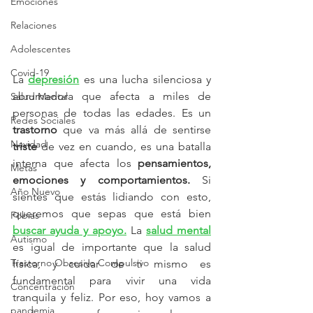
Emociones
Relaciones
Adolescentes
Covid-19
La 
depresión
 es una lucha silenciosa y 
abrumadora que afecta a miles de 
Salud Mental
personas de todas las edades. Es un 
Redes Sociales
trastorno
 que va más allá de sentirse
Navidad
triste
 de vez en cuando, es una batalla 
interna que afecta los 
pensamientos, 
Metas
emociones y comportamientos.
 Si 
Año Nuevo
sientes que estás lidiando con esto, 
queremos que sepas que está bien 
Fobias
buscar ayuda y apoyo.
 La 
salud mental
Autismo
es igual de importante que la salud 
Trastorno Obsesivo Compulsivo
física, y cuidar de ti mismo es 
fundamental para vivir una vida 
Concentración
tranquila y feliz. Por eso, hoy vamos a 
pandemia