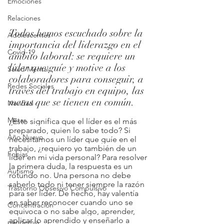
Emociones
Relaciones
Todos hemos escuchado sobre la 
Adolescentes
importancia del liderazgo en el 
Covid-19
ámbito laboral: se requiere un 
líder que guíe y motive a los 
Salud Mental
colaboradores para conseguir, a 
Redes Sociales
través del trabajo en equipo, las 
metas que se tienen en común. 
Navidad
Metas
¿Esto significa que el líder es el más 
preparado, quien lo sabe todo? Si 
Año Nuevo
necesitamos un líder que guíe en el 
trabajo, ¿requiero yo también de un 
Fobias
líder en mi vida personal? Para resolver 
la primera duda, la respuesta es un 
Autismo
rotundo no. Una persona no debe 
saberlo todo ni tener siempre la razón 
Trastorno Obsesivo Compulsivo
para ser líder. De hecho, hay valentía 
en saber reconocer cuando uno se 
Concentración
equivoca o no sabe algo, aprender, 
aplicar lo aprendido y enseñarlo a 
pandemia