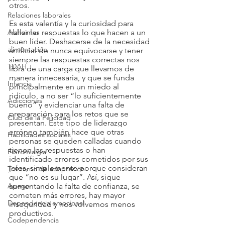
otros. 
Relaciones laborales
Es esta valentía y la curiosidad para 
Alzheimer
hallar las respuestas lo que hacen a un 
buen líder. Deshacerse de la necesidad 
alimentación
artificial de nunca equivocarse y tener 
siempre las respuestas correctas nos 
TDAH
libra de una carga que llevamos de 
manera innecesaria, y que se funda 
Infancia
principalmente en un miedo al 
ridículo, a no ser “lo suficientemente 
Adicciones
bueno” y evidenciar una falta de 
preparación para los retos que se 
Club de la Felicidad
presentan. Este tipo de liderazgo 
erróneo también hace que otras 
Habilidades sociales
personas se queden calladas cuando 
tienen las respuestas o han 
Fibromialgia
identificado errores cometidos por sus 
jefes, simplemente porque consideran 
Trastorno de adaptación
que “no es su lugar”. Así, sigue 
Apego
aumentando la falta de confianza, se 
cometen más errores, hay mayor 
Dependencia emocional
inseguridad y nos volvemos menos 
productivos.
Codependencia