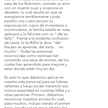
casa de los Robinson, comete un error 
con un invento suyo y ocasiona un 
desastre, lo cual resulta en que se 
avergüence terriblemente y pida 
perdón una y otra vez por su 
equivocación. Lejos de molestarse o 
incomodarse, la familia estalla en risas, 
aplausos y lo felicitan con un “¡Así se 
falla!”. Frente a la evidente confusión 
de Lewis, la tía Billie le dice: “del 
fracaso se aprende, del éxito… no 
mucho”. Todas las personas 
reconocidas como exitosas han 
cometido una serie de errores, de los 
cuales han aprendido para mejorar y 
estar donde están hoy en día. 
Es esto lo que debemos aplicar en 
nuestra vida personal para ser líderes 
valientes y luego poder transmitir esa 
misma seguridad en nuestras fallas y a 
otras personas. Primero, debemos 
reconocer nuestros errores (lo cual, 
para muchos, incluso siendo el primer 
paso, resulta ser un grave obstáculo). 