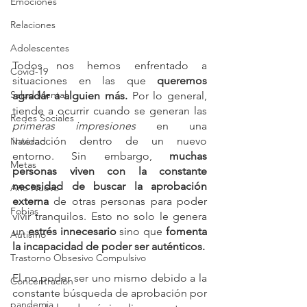
Emociones
Relaciones
Adolescentes
Todos nos hemos enfrentado a 
Covid-19
situaciones en las que
 queremos 
Salud Mental
agradar a alguien más. 
Por lo general, 
tiende a ocurrir cuando se generan las 
Redes Sociales
primeras impresiones
 en una 
interacción dentro de un nuevo 
Navidad
entorno. Sin embargo, 
muchas 
Metas
personas viven con la constante 
necesidad de buscar la aprobación 
Año Nuevo
externa
 de otras personas para poder 
Fobias
vivir tranquilos. Esto no solo le genera 
un
 estrés innecesario
 sino que
 fomenta 
Autismo
la incapacidad de poder ser auténticos.
Trastorno Obsesivo Compulsivo
El no poder ser uno mismo debido a la 
Concentración
constante búsqueda de aprobación por 
pandemia