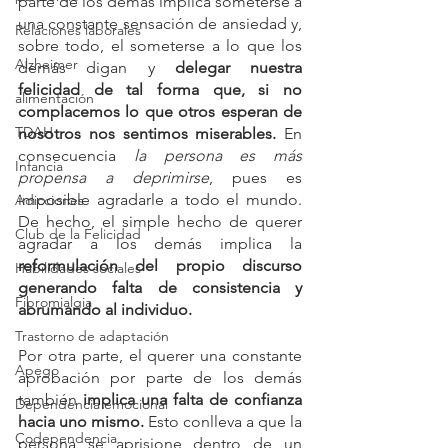
parte de los demás implica someterse a 
una constante sensación de ansiedad y, 
Relaciones laborales
sobre todo, el someterse a lo que los 
Alzheimer
demás digan y 
delegar nuestra 
felicidad de tal forma que, si no 
alimentación
complacemos lo que otros esperan de 
TDAH
nosotros nos sentimos miserables.
 En 
consecuencia
 la persona es más 
Infancia
propensa a deprimirse
, pues es 
imposible agradarle a todo el mundo. 
Adicciones
De hecho, el simple hecho de querer 
Club de la Felicidad
agradar a los demás implica la 
reformulación del propio discurso 
Habilidades sociales
generando falta de consistencia y 
Fibromialgia
abrumando al individuo.
Trastorno de adaptación
Por otra parte, el querer una constante 
Apego
aprobación por parte de los demás 
también
 implica una falta de confianza 
Dependencia emocional
hacia uno mismo.
 Esto conlleva a que la 
Codependencia
persona se aprisione dentro de un 