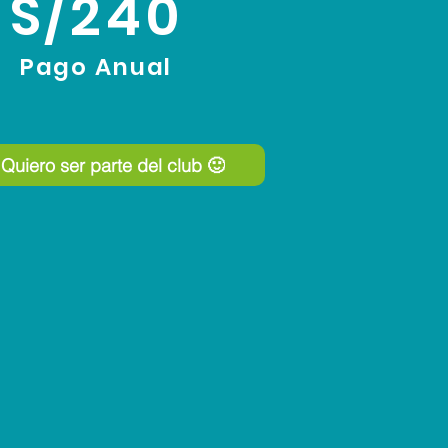
S/240
Pago Anual
Quiero ser parte del club 🙂