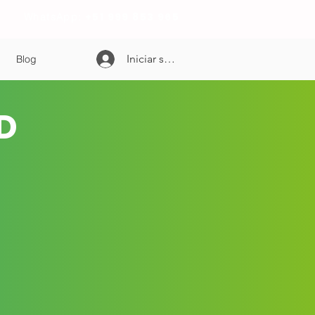
+51 999 853 965
WhatsApp:
Iniciar sesión
Blog
AD