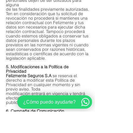
personales dejen de ser utilizados para
alguna
de las finalidades previamente autorizadas.
Ten en consideración que tu solicitud de
revocación no procederá si mantienes una
relación contractual con Felizmente y tus
datos son necesarios para ejecutar dicha
relación contractual. Tampoco procederá
cuando estemos obligados a conservar tus
datos personales durante los plazos
previstos en las normas vigentes ni cuando
sean conservados por razones históricas,
estadísticas o científicas de acuerdo con la
legislación aplicable.
5. Modificaciones a la Política de
Privacidad
Felizmente Seguros S.A
se reserva el
derecho a modificar esta Política de
Privacidad en cualquier momento y sin
previo aviso. Toda
modificación entrará en vigencia y tendrá
efectos frente a los terceros desde su
¿Cómo puedo ayudarte?
publicación en este sitio web.
6. Campaña de Comunicación
En nuestras campañas de comunicación
masiva, nunca incluiremos enlaces a otros
dominios que no pertenezcan Felizmente
Seguros (1) o nuestros portales oficiales en