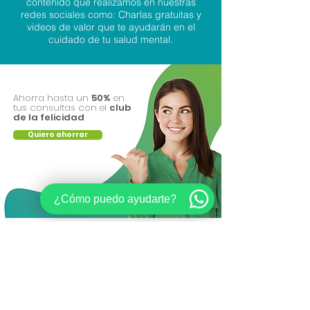
contenido que realizamos en nuestras
redes sociales como: Charlas gratuitas y
videos de valor que te ayudarán en el
cuidado de tu salud mental.
Ahorra hasta un
50%
en
tus consultas con el
club
de la felicidad
Quiero ahorrar
¿Cómo puedo ayudarte?
Otros Servicios
Salud mental para empresas
Club de felicida
d
Webinars