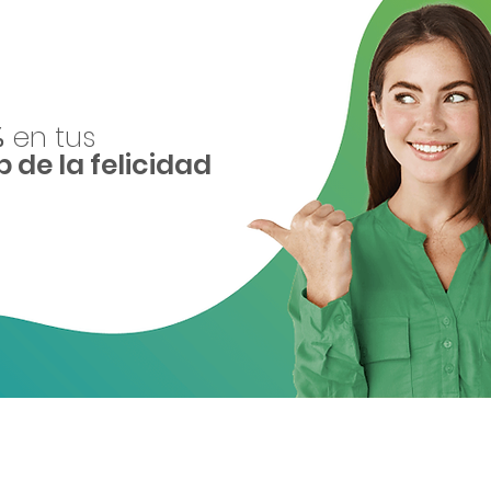
%
en tus
b de la felicidad
os
Enlaces de ayuda
Contáctanos
os
Políticas de privacidad
Contacto@felizmente.co