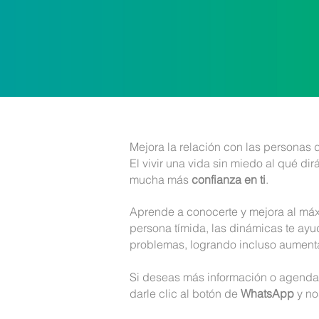
Mejora la relación con las personas 
El vivir una vida sin miedo al qué di
mucha más
confianza en ti
.
Aprende a conocerte y mejora al má
persona tímida, las dinámicas te ayu
problemas, logrando incluso aument
Si deseas más información o agendar 
darle clic al botón de
WhatsApp
y no