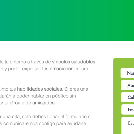
de tu entorno a través de
vínculos saludables
.
rán y poder expresar tus
emociones
creará
ximo tus
habilidades sociales
. Si eres una
darán a poder hablar en público sin
ar tu
círculo de amistades
.
una cita, solo debes llenar el formulario o
s comunicaremos contigo para ayudarte.