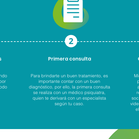
s
Primera consulta
ando
Para brindarte un buen tratamiento, es
Mi
por
importante contar con un buen
p
todo
diagnóstico, por ello, la primera consulta
se realiza con un médico psiquiatra,
r
quien te derivará con un especialista
soc
según tu caso.
vide
e