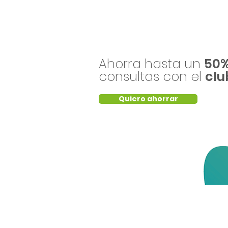
Ahorra hasta un
50
consultas con el
clu
Quiero ahorrar
Otros Servicios
Nosotr
Salud mental para empresas
Conócen