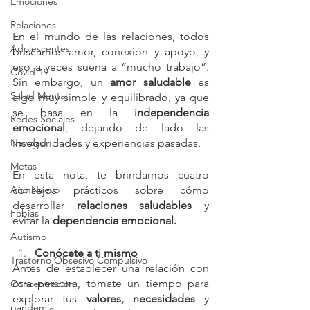
Emociones
Relaciones
En el mundo de las relaciones, todos 
Adolescentes
buscamos amor, conexión y apoyo, y 
eso a veces suena a “mucho trabajo”. 
Covid-19
Sin embargo, un 
amor saludable
 es 
Salud Mental
algo muy simple y equilibrado, ya que 
se basa en la 
independencia 
Redes Sociales
emocional
, dejando de lado las 
Navidad
inseguridades y experiencias pasadas. 
Metas
En esta nota, te brindamos cuatro 
Año Nuevo
consejos prácticos sobre cómo 
desarrollar 
relaciones saludables
 y 
Fobias
evitar la 
dependencia emocional.
Autismo
Conócete a ti mismo
Trastorno Obsesivo Compulsivo
Antes de establecer una relación con 
otra persona, tómate un tiempo para 
Concentración
explorar tus 
valores, necesidades
 y 
pandemia