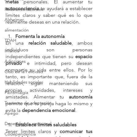
metas
 personales. El aumentar tu 
autoconciencia
 te ayudará a establecer 
Relaciones laborales
límites claros y saber qué es lo que 
Alzheimer
realmente deseas en una relación.
alimentación
Fomenta la autonomía
TDAH
En una 
relación saludable
, ambos 
individuos son personas 
Infancia
independientes que tienen su 
espacio 
Adicciones
privado
 e intimidad, pero desean 
compartir su vida entre ellos. Por lo 
Club de la Felicidad
tanto, es importante que, fuera de la 
Habilidades sociales
relación, sigan manteniendo sus 
propias actividades, intereses y 
Fibromialgia
amistades. Alimentar tu
 autonomía
Trastorno de adaptación
permite que tu pareja haga lo mismo y 
evita la 
dependencia emocional
.
Apego
Dependencia emocional
Establece límites saludables
Tener límites claros y 
comunicar tus 
Codependencia