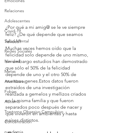
Emociones
Relaciones
Adolescentes
¿Por qué a mi amig@ se le ve siempre 
Covid-19
feliz? ¿De qué depende que seamos 
Salud Mental
felices? 
Muchas veces hemos oído que la 
Redes Sociales
felicidad solo depende de uno mismo, 
Navidad
sin embargo estudios han demostrado 
que sólo el 50% de la felicidad 
Metas
depende de uno y el otro 50% de 
nuestros genes.Estos datos fueron 
Año Nuevo
extraídos de una investigación 
Fobias
realizada a gemelos y mellizos criados 
en la misma familia y que fueron 
Autismo
separados poco después de nacer y 
Trastorno Obsesivo Compulsivo
que vivieron en ambientes y hasta 
países distintos.
Concentración
pandemia