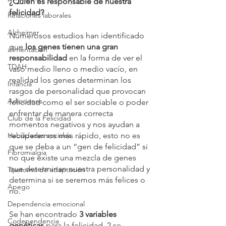
¿Quién es responsable de nuestra 
felicidad?
Relaciones laborales
Alzheimer
Numerosos estudios han identificado 
que 
los genes tienen una gran 
alimentación
responsabilidad
 en la forma de ver el 
TDAH
vaso medio lleno o medio vacío, en 
realidad los genes determinan los 
Infancia
rasgos de personalidad que provocan 
Adicciones
felicidad como el ser sociable o poder 
enfrentar de manera correcta 
Club de la Felicidad
momentos negativos y nos ayudan a 
Habilidades sociales
recuperarnos más rápido, esto no es 
que se deba a un “gen de felicidad” si 
Fibromialgia
no que existe una mezcla de genes 
que determinan nuestra personalidad y 
Trastorno de adaptación
determina si se seremos más felices o 
Apego
no.
Dependencia emocional
Se han encontrado 
3 variables 
Codependencia
genéticas
 para la felicidad, 2 se 