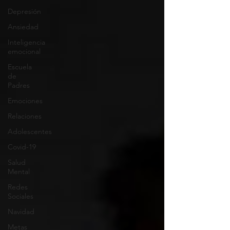
Depresión
Ansiedad
Inteligencia
emocional
Escuela
de
Padres
Emociones
Relaciones
Adolescentes
Covid-19
Salud
Mental
Redes
Sociales
Navidad
Metas