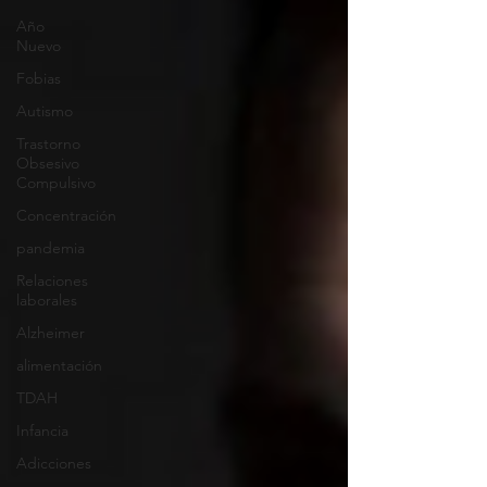
Año
Nuevo
Fobias
Autismo
Trastorno
Obsesivo
Compulsivo
Concentración
pandemia
Relaciones
laborales
Alzheimer
alimentación
TDAH
Infancia
Adicciones