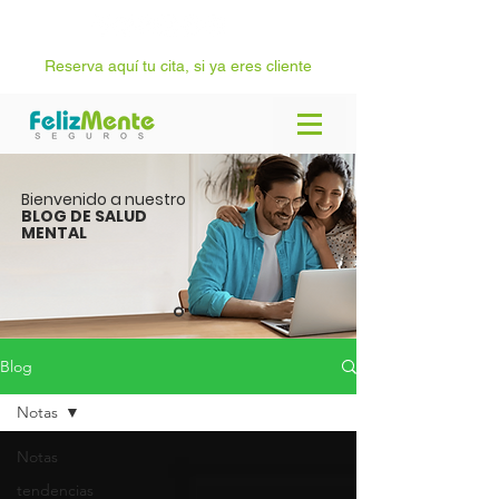
Reserva aquí tu cita, si ya eres cliente
Bienvenido a nuestro
BLOG
DE SALUD
MENTAL
Blog
Notas
Notas
tendencias