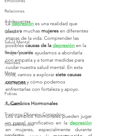
Emociones
Relaciones
Adolescentes
La 
depresión
 es una realidad que 
afecta a muchas 
mujeres
 en diferentes 
Covid-19
etapas de la vida. Comprender las 
Salud Mental
posibles 
causas de la 
depresión
 en la 
Redes Sociales
mujer puede ayudarnos a abordarla 
con empatía y a tomar medidas para 
Navidad
cuidar nuestra salud mental. En esta 
Metas
nota, vamos a explorar 
siete causas 
comunes
 y cómo podemos 
Año Nuevo
enfrentarlas con fortaleza y apoyo.
Fobias
1. Cambios Hormonales
Autismo
Trastorno Obsesivo Compulsivo
Los cambios hormonales pueden jugar 
un papel significativo en la 
depresión
Concentración
en mujeres, especialmente durante 
pandemia