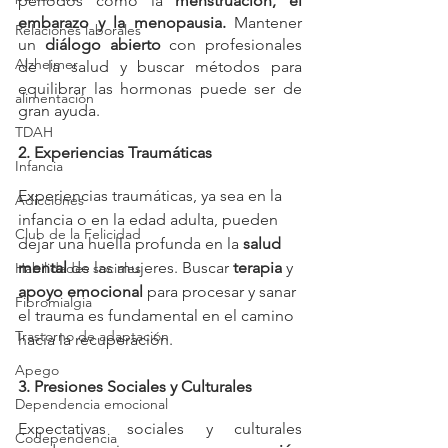
períodos como la 
menstruación, el 
embarazo y la menopausia. 
Mantener 
Relaciones laborales
un 
diálogo abierto
 con profesionales 
Alzheimer
de la salud y buscar métodos para 
equilibrar las hormonas puede ser de 
alimentación
gran ayuda.
TDAH
2. Experiencias Traumáticas
Infancia
Experiencias traumáticas, ya sea en la 
Adicciones
infancia o en la edad adulta, pueden 
Club de la Felicidad
dejar una huella profunda en la 
salud 
mental 
de las mujeres. Buscar
 terapia
 y 
Habilidades sociales
apoyo emocional
 para procesar y sanar 
Fibromialgia
el trauma es fundamental en el camino 
Trastorno de adaptación
hacia la recuperación.
Apego
3. Presiones Sociales y Culturales
Dependencia emocional
Expectativas sociales y culturales 
Codependencia