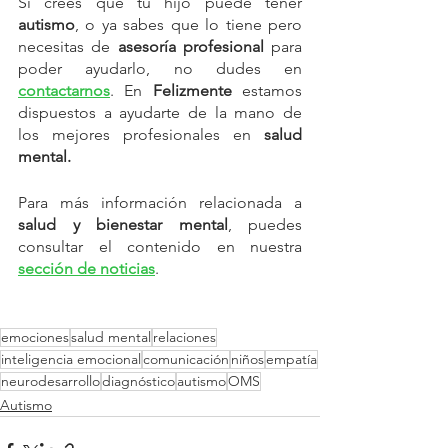
Si crees que tu hijo puede tener 
autismo
, o ya sabes que lo tiene pero 
necesitas de 
asesoría profesional
 para 
poder ayudarlo, no dudes en 
contactarnos
. En 
Felizmente
 estamos 
dispuestos a ayudarte de la mano de 
los mejores profesionales en 
salud 
mental. 
Para más información relacionada a 
salud y bienestar mental
, puedes 
consultar el contenido en nuestra 
sección de noticias
.
emociones
salud mental
relaciones
inteligencia emocional
comunicación
niños
empatía
neurodesarrollo
diagnóstico
autismo
OMS
Autismo