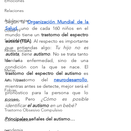
Emociones
Relaciones
Adolescentes
Según la 
Organización Mundial de la 
Salud
, uno de cada 160 niños en el 
Covid-19
mundo tiene un 
trastorno del espectro 
Salud Mental
autista (TEA)
. Al respecto es importante 
que entiendas algo: 
Tu hijo no es 
Redes Sociales
autista
, tiene 
autismo
. 
No se trata tanto 
Navidad
de una enfermedad, sino de una 
condición con la que se nace. El 
Metas
trastorno del espectro del autismo
 es 
un trastorno del 
neurodesarrollo
, 
Año Nuevo
mientras antes se detecte, mejor será el 
Fobias
pronóstico para la persona que lo 
posee. Pero 
¿Cómo es posible 
Autismo
identificar 
el autismo
 en un bebé?
Trastorno Obsesivo Compulsivo
Principales señales del autismo…
Concentración
pandemia