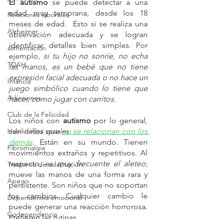
El autismo
 se puede detectar a una 
edad muy temprana,
desde los 18 
Relaciones laborales
meses de edad.  Esto si se realiza una 
Alzheimer
observación adecuada y se logran 
identificar detalles bien simples. Por 
alimentación
ejemplo, 
si tu hijo no sonríe, no echa 
TDAH
las manos, es un bebé que no tiene 
expresión facial adecuada o no hace un 
Infancia
juego simbólico cuando lo tiene que 
Adicciones
hacer, como jugar con carritos.
Club de la Felicidad
Los niños con
 autismo
 por lo general, 
Habilidades sociales
son 
niños que 
no se relacionan con los 
demás
. Están en su mundo. Tienen 
Fibromialgia
movimientos extraños y repetitivos. Al 
respecto, es 
muy frecuente el aleteo
; 
Trastorno de adaptación
mueve las manos de una forma rara y 
Apego
persistente. Son niños que no soportan 
los cambios. Cualquier cambio le 
Dependencia emocional
puede generar una reacción horrorosa. 
Codependencia
Prefieren las rutinas. 