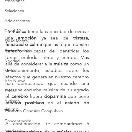
Emociones
Relaciones
Adolescentes
Covid-19
La 
música
 tiene la capacidad de evocar 
una 
emoción 
ya sea de 
tristeza, 
Salud Mental
felicidad o calma
 gracias a que nuestro 
Redes Sociales
cerebro
 es capaz de identificar los 
tonos, melodía, ritmo y tiempo. Más 
Navidad
allá de considerar a la 
música
 como un 
entretenimiento, estudios sobre los 
Metas
efectos que genera en nuestro cerebro 
Año Nuevo
han demostrado que cuando una 
persona escucha música de su agrado 
Fobias
el 
cerebro
 libera 
dopamina
 que tiene 
Autismo
efectos positivos
 en el 
estado de 
ánimo
.
Trastorno Obsesivo Compulsivo
Concentración
A continuación, te compartimos 6 
pandemia
efectos positivos
 de la 
música 
para tu 