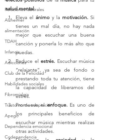
salud mental
:
Relaciones laborales
Eleva
el
 ánimo 
y la 
motivación. 
Si 
Alzheimer
tienes un mal día, no hay nada 
alimentación
mejor que escuchar una buena 
TDAH
canción y ponerla lo más alto que 
Infancia
puedas.
Reduce el 
estrés. 
Escuchar música 
Adicciones
“relajante”, ya sea de fondo o 
Club de la Felicidad
prestando toda tu atención, tiene 
Habilidades sociales
la capacidad de liberarnos del 
Fibromialgia
estrés.
Promueve el 
enfoque. 
Es uno de 
Trastorno de adaptación
los principales beneficios de 
Apego
escuchar música mientras realizas 
Dependencia emocional
otras actividades.
Codependencia
Disminuye la 
ansiedad
 y la 