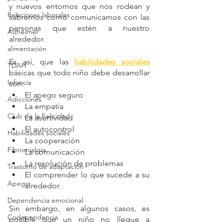
y nuevos entornos que nos rodean y 
Relaciones laborales
sabremos cómo comunicarnos con las 
personas que estén a nuestro 
Alzheimer
alrededor.
alimentación
Es así, que las 
habilidades sociales
TDAH
básicas que todo niño debe desarrollar 
Infancia
son:
El apego seguro
Adicciones
La empatía
Club de la Felicidad
La asertividad
El autocontrol
Habilidades sociales
La cooperación
Fibromialgia
La comunicación
La resolución de problemas
Trastorno de adaptación
El comprender lo que sucede a su 
Apego
alrededor.
Dependencia emocional
Sin embargo, en algunos casos, es 
Codependencia
posible que un niño no llegue a 