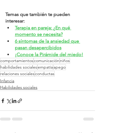
Temas que también te pueden 
interesar:
Terapia en pareja: ¿En qué 
momento se necesita?
6 síntomas de la ansiedad que 
pasan desapercibidos
¡Conoce la Pirámide del miedo!
comportamientos
comunicación
niños
habilidades sociales
empatía
apego
relaciones sociales
conductas
Infancia
Habilidades sociales