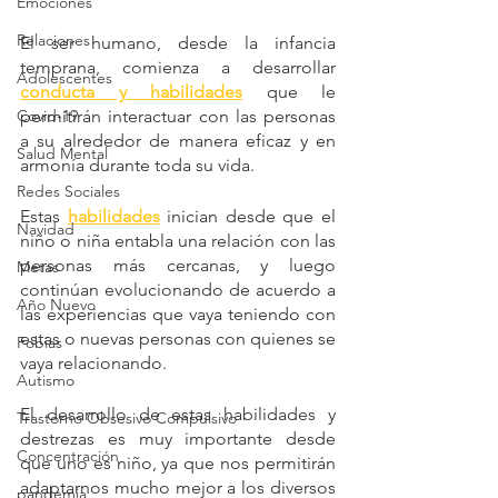
Emociones
Relaciones
El ser humano, desde la infancia 
temprana, comienza a desarrollar 
Adolescentes
conducta y habilidades
 que le 
Covid-19
permitirán interactuar con las personas 
a su alrededor de manera eficaz y en 
Salud Mental
armonía durante toda su vida.
Redes Sociales
Estas 
habilidades
 inician desde que el 
Navidad
niño o niña entabla una relación con las 
personas más cercanas, y luego 
Metas
continúan evolucionando de acuerdo a 
Año Nuevo
las experiencias que vaya teniendo con 
estas o nuevas personas con quienes se 
Fobias
vaya relacionando.
Autismo
El desarrollo de estas habilidades y 
Trastorno Obsesivo Compulsivo
destrezas es muy importante desde 
Concentración
que uno es niño, ya que nos permitirán 
adaptarnos mucho mejor a los diversos 
pandemia