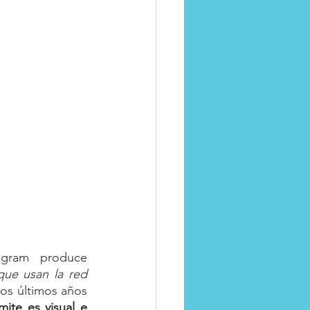
Apego
Estudios realizados por Facebook indican que la red social Instagram produce 
ue usan la red 
os últimos años 
ite es visual e 