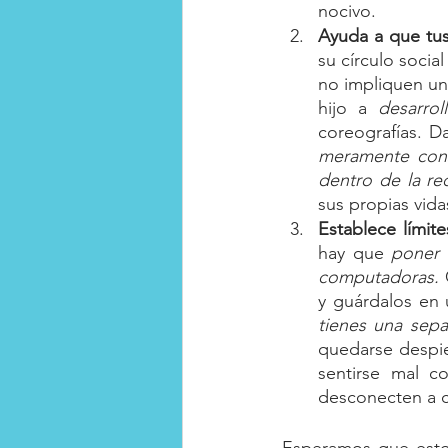
nocivo.
Ayuda a que tus
su círculo socia
no impliquen una
hijo a 
desarrol
coreografías. Da
meramente cons
dentro de la red
sus propias vida
Establece límite
hay que 
poner 
computadoras.
 
y guárdalos en 
tienes una sepa
quedarse despie
sentirse mal c
desconecten a c