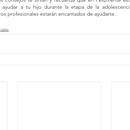
 consejos te sirvan y recuerda que en Felizmente est
s ayudar a tu hijo durante la etapa de la adolescenc
ros profesionales estarán encantados de ayudarte.
iales