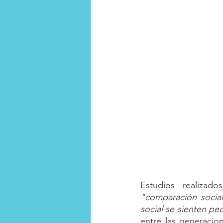
Club de la Felicidad
Habil
"comparación social
social se sienten pe
entre las generaci