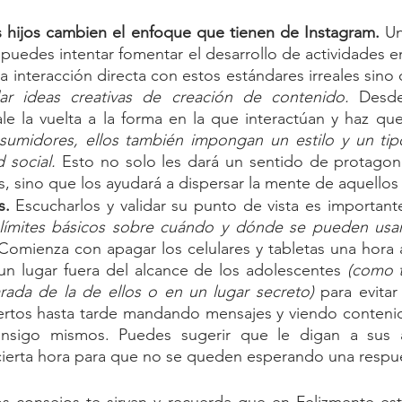
 hijos cambien el enfoque que tienen de Instagram. 
Un
l puedes intentar fomentar el desarrollo de actividades e
 interacción directa con estos estándares irreales sino 
lar ideas creativas de creación de contenido. 
Desd
le la vuelta a la forma en la que interactúan y haz que
umidores, ellos también impongan un estilo y un tip
 social.
 Esto no solo les dará un sentido de protagon
s, sino que los ayudará a dispersar la mente de aquellos
s.
 Escucharlos y validar su punto de vista es important
límites básicos sobre cuándo y dónde se pueden usar l
Comienza con apagar los celulares y tabletas una hora 
un lugar fuera del alcance de los adolescentes 
(como t
rada de la de ellos o en un lugar secreto)
 para evitar
rtos hasta tarde mandando mensajes y viendo contenid
onsigo mismos. Puedes sugerir que le digan a sus 
ierta hora para que no se queden esperando una respu