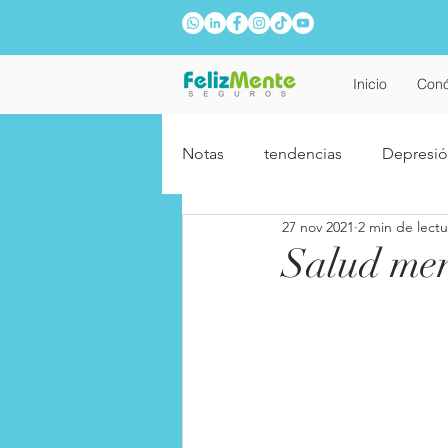
Inicio
Con
Notas
tendencias
Depresi
27 nov 2021
2 min de lectu
Relaciones
Adolescentes
Salud men
Año Nuevo
Fobias
A
Relaciones laborales
Alzhe