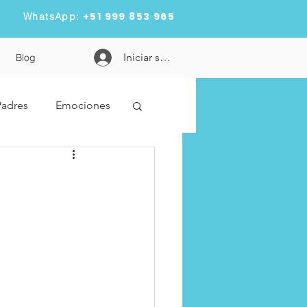
+51 999 853 965
WhatsApp:
Iniciar sesión
Blog
Padres
Emociones
dad
Metas
n
pandemia
es