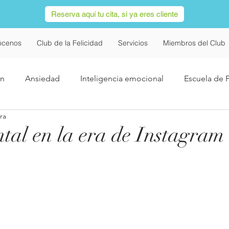
Reserva aquí tu cita, si ya eres cliente
ócenos
Club de la Felicidad
Servicios
Miembros del Club
ón
Ansiedad
Inteligencia emocional
Escuela de 
ra
Covid-19
Salud Mental
Redes Sociales
Navi
tal en la era de Instagram
utismo
Trastorno Obsesivo Compulsivo
Concentració
imer
alimentación
TDAH
Infancia
Adiccion