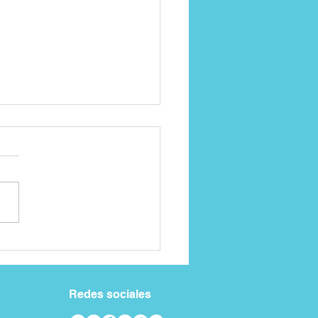
tratamientos están
nibles para la depresión
 adulto mayor?
Redes sociales