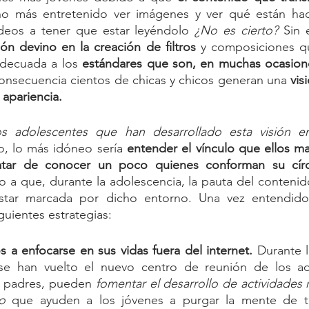
o más entretenido ver imágenes y ver qué están hac
deos a tener que estar leyéndolo 
¿No es cierto?
 Sin
ón devino en la creación de filtros 
y composiciones q
adecuada a los 
estándares que son, en muchas ocasiones
nsecuencia cientos de chicas y chicos generan una
 vis
 apariencia. 
 adolescentes que han desarrollado esta visión err
o, lo más idóneo sería
 entender el vínculo que ellos ma
ratar de conocer un poco quienes conforman su círc
o a que, durante la adolescencia, la pauta del contenid
star marcada por dicho entorno. Una vez entendido 
guientes estrategias:
s a enfocarse en sus vidas fuera del internet.
 Durante l
 se han vuelto el nuevo centro de reunión de los ado
padres, pueden 
fomentar el desarrollo de actividades r
o 
que ayuden a los jóvenes a purgar la mente de t