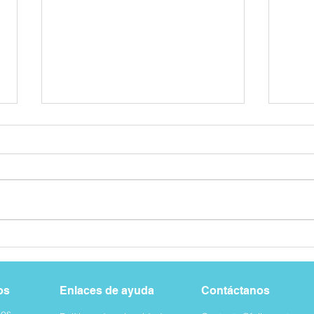
¿Las mascotas pueden ayudar
¿Qué 
en el tratamiento de trastornos
dispo
de ansiedad?
en el
os
Enlaces de ayuda
Contáctanos
os