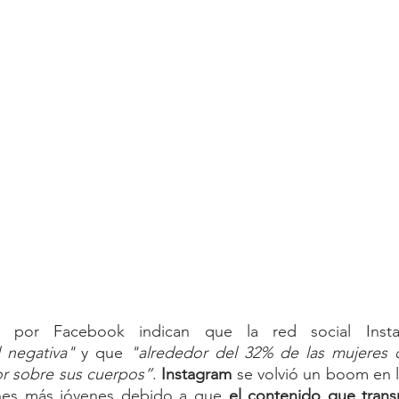
idades sociales
Fibromialgia
Trastorno de adaptación
 negativa"
 y que 
"alrededor del 32% de las mujeres q
or sobre sus cuerpos”
. 
Instagram
 se volvió un boom en l
ones más jóvenes debido a que 
el contenido que transm