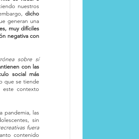
iendo nuestros 
 embargo, 
dicho 
ue generan una 
, muy difíciles 
ión negativa con 
ónea sobre sí 
ntienen con las 
ulo social más 
o que se tiende 
este contexto 
a pandemia, las 
lescentes, sin 
ecreativas fuera 
anto contenido 