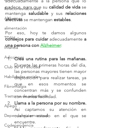
adecuadamente a la persona que lo 
padece, para que su 
calidad de vida 
se 
Relaciones laborales
mantenga 
saludable
 y sus 
relaciones 
Alzheimer
afectivas
 se mantengan 
estables
.
alimentación
Por eso, hoy te damos algunos 
TDAH
consejos para cuidar 
adecuadamente 
a 
una persona con 
Alzheimer
:
Infancia
Adicciones
Crea una rutina para las mañanas. 
Durante las primeras horas del día, 
Club de la Felicidad
las personas mayores tienen mayor 
Habilidades sociales
disposición para realizar tareas, ya 
que en esos momentos se 
Fibromialgia
concentran más y se confunden 
Trastorno de adaptación
con menos facilidad.
Llama a la persona por su nombre. 
Apego
Así captamos su atención en 
Dependencia emocional
cualquier estado en el que se 
encuentre.
Codependencia