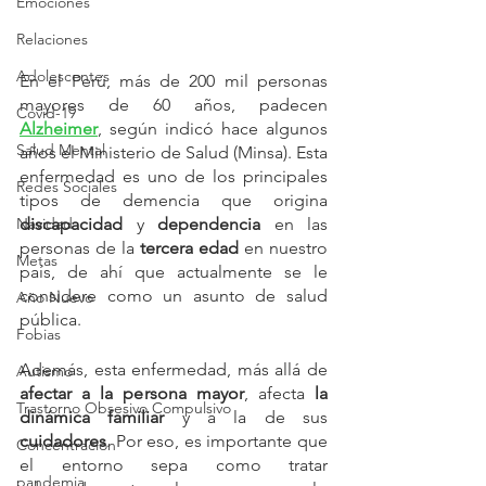
Emociones
Relaciones
Adolescentes
En el Perú, más de 200 mil personas 
mayores de 60 años, padecen
Covid-19
Alzheimer
, según indicó hace algunos 
Salud Mental
años el Ministerio de Salud (Minsa). Esta 
enfermedad es uno de los principales 
Redes Sociales
tipos de demencia que origina 
Navidad
discapacidad
 y
 dependencia
 en las 
personas de la 
tercera edad 
en nuestro 
Metas
país, de ahí que actualmente se le 
considere como un asunto de salud 
Año Nuevo
pública. 
Fobias
Además, esta enfermedad, más allá de 
Autismo
afectar a la persona mayor
, afecta 
la 
Trastorno Obsesivo Compulsivo
dinámica familiar
 y a la de sus 
cuidadores
. Por eso, es importante que 
Concentración
el entorno sepa como tratar 
pandemia