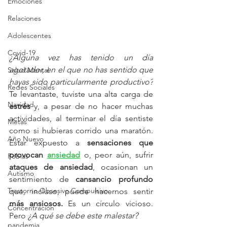
Emociones
Relaciones
Adolescentes
Covid-19
¿Alguna vez has tenido un día 
agotador, en el que no has sentido que 
Salud Mental
hayas sido particularmente productivo?
Redes Sociales
Te levantaste, tuviste una alta carga de 
Navidad
estrés
 y, a pesar de no hacer muchas 
actividades, al terminar el día sentiste 
Metas
como si hubieras corrido una maratón. 
Año Nuevo
Estar expuesto a 
sensaciones que 
provocan 
ansiedad
 o, peor aún, sufrir 
Fobias
ataques de ansiedad
, ocasionan un 
Autismo
sentimiento de 
cansancio profundo
Trastorno Obsesivo Compulsivo
que, incluso, puede hacernos sentir 
más ansiosos.
 Es un círculo vicioso. 
Concentración
Pero 
¿A qué se debe este malestar?
pandemia