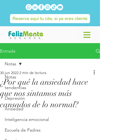
Reserva aquí tu cita, si ya eres cliente
Entrada
Notas
30 jun 2022
2 min de lectura
Notas
¿Por qué la ansiedad hace
tendencias
que nos sintamos más
Depresión
cansados de lo normal?
Ansiedad
Inteligencia emocional
Escuela de Padres