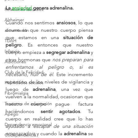
La 
ansiedad
 genera adrenalina.
Relaciones laborales
Alzheimer
Cuando nos sentimos 
ansiosos
, lo que 
ocurre es que nuestro cuerpo piensa 
alimentación
que estamos en una 
situación de 
TDAH
peligro
. Es entonces que nuestro 
Infancia
cuerpo empieza a 
segregar adrenalina 
y 
otras hormonas que 
nos preparan para 
Adicciones
enfrentarnos al peligro o, si es 
Club de la Felicidad
necesario, huir de él.
 Este incremento 
repentino de los niveles de vigilancia y 
Habilidades sociales
luego de 
adrenalina
, una vez que 
Fibromialgia
vuelven a la normalidad, ocasionan que 
Trastorno de adaptación
nuestro cuerpo pague factura 
haciéndonos
 sentir agotados
. Tu 
Apego
cuerpo en realidad cree que lo has 
Dependencia emocional
ayudado a 
escapar de una situación 
amenazadora
 y cuando la 
adrenalina
 se 
Codependencia