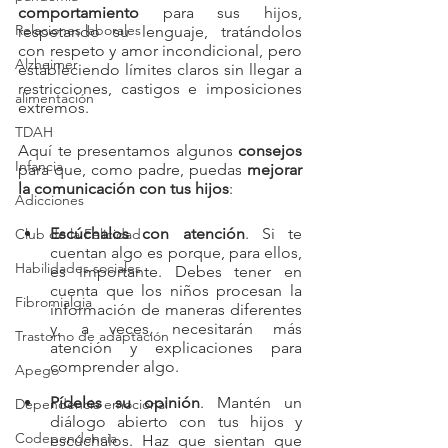
comportamiento 
para sus hijos, 
Relaciones laborales
respetando su lenguaje, tratándolos 
con respeto y amor incondicional, pero 
Alzheimer
estableciendo límites claros sin llegar a 
restricciones, castigos e imposiciones 
alimentación
extremos.
TDAH
Aquí te presentamos algunos
 consejos
Infancia
para que, como padre, puedas 
mejorar 
la comunicación con tus hijos
:
Adicciones
Escúchalos con atención
. Si te 
Club de la Felicidad
cuentan algo es porque, para ellos, 
Habilidades sociales
es importante. Debes tener en 
cuenta que los niños procesan la 
Fibromialgia
información de maneras diferentes 
y, a veces, necesitarán más 
Trastorno de adaptación
atención y explicaciones para 
comprender algo.
Apego
Pídeles su opinión
. Mantén un 
Dependencia emocional
diálogo abierto con tus hijos y 
Codependencia
escúchalos. Haz que sientan que 