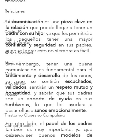
Emociones
Relaciones
Adolescentes
La 
comunicación
 es una 
pieza clave en 
la relación
 que puede llegar a tener un 
Covid-19
padre con su hijo
, ya que les permitirá a 
los pequeños tener una mayor 
Salud Mental
confianza y seguridad
 en sus padres, 
aunque lograr esto no siempre es fácil.
Redes Sociales
Navidad
Sin embargo, tener una buena 
comunicación es fundamental para el 
Metas
crecimiento y desarrollo 
de los niños, 
ya que se sentirán 
escuchados, 
Año Nuevo
validados
, sentirán un 
respeto mutuo y 
honestidad
, y sabrán que sus padres 
Fobias
son un 
soporte de ayuda
 en sus 
problemas, lo que los ayudará a 
Autismo
desarrollarse 
sanos emocionalmente
.
Trastorno Obsesivo Compulsivo
Por otro lado, el 
papel de los padres
Concentración
también es muy importante, ya que 
deben ser buenos 
modelos de 
pandemia