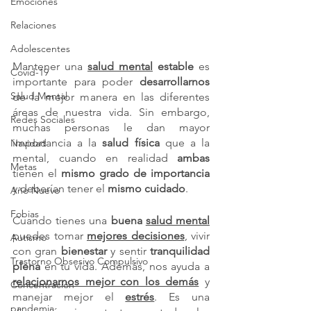
Emociones
Relaciones
Adolescentes
Mantener una 
salud mental
 estable
 es 
Covid-19
importante para poder 
desarrollarnos
Salud Mental
de la mejor manera en las diferentes 
áreas de nuestra vida. Sin embargo, 
Redes Sociales
muchas personas le dan mayor 
importancia a la 
salud física
 que a la 
Navidad
mental, cuando en realidad 
ambas 
Metas
tienen el 
mismo grado de importancia 
y deberían tener el
 mismo cuidado
.
Año Nuevo
Fobias
Cuando tienes una 
buena 
salud mental
puedes tomar 
mejores decisiones
, vivir 
Autismo
con gran 
bienestar 
y sentir 
tranquilidad 
Trastorno Obsesivo Compulsivo
plena
 en tu vida. Además, nos ayuda a
relacionarnos mejor con los demás
 y 
Concentración
manejar mejor el 
estrés
. Es una 
pandemia