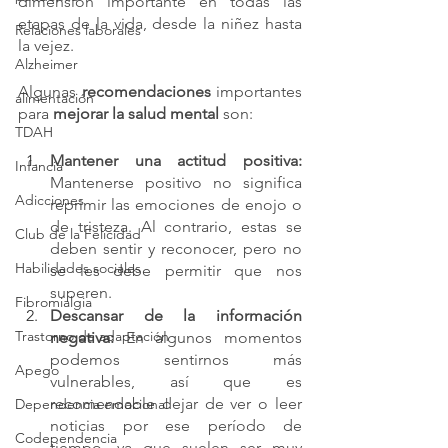
dimensión importante en todas las 
etapas de la vida, desde la niñez hasta 
Relaciones laborales
la vejez.
Alzheimer
Algunas
 recomendaciones
 importantes 
alimentación
para 
mejorar la salud mental
 son:
TDAH
Mantener una actitud positiva: 
Infancia
Mantenerse positivo no significa 
Adicciones
reprimir las emociones
 de enojo o 
de tristeza. Al contrario, estas se 
Club de la Felicidad
deben sentir y reconocer, pero no 
Habilidades sociales
se les debe permitir que nos 
superen.
Fibromialgia
Descansar de la información 
Trastorno de adaptación
negativa: 
En algunos momentos 
podemos sentirnos más 
Apego
vulnerables, así que es 
recomendable dejar de ver o leer 
Dependencia emocional
noticias por ese período de 
Codependencia
tiempo, ya que suelen ser muy 