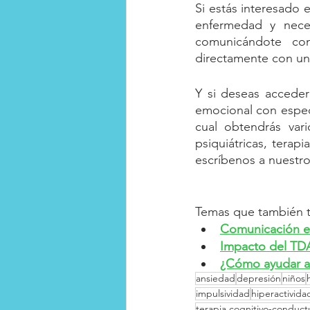
Si estás interesado 
enfermedad y neces
comunicándote co
directamente con un
Y si deseas acceder
emocional con especi
cual obtendrás vari
psiquiátricas, terap
escríbenos a nuestr
Temas que también t
Comunicación en
Impacto del TDA
¿Cómo ayudar a 
ansiedad
depresión
niños
impulsividad
hiperactivida
terapia cognitivo-conduct