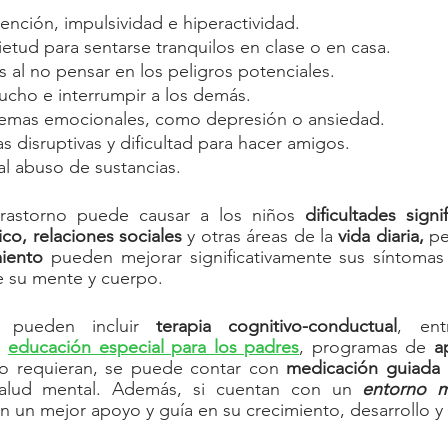
nción, impulsividad e hiperactividad.
etud para sentarse tranquilos en clase o en casa.
 al no pensar en los peligros potenciales.
ucho e interrumpir a los demás.
lemas emocionales, como depresión o ansiedad.
 disruptivas y dificultad para hacer amigos.
l abuso de sustancias.
rastorno puede causar a los niños 
dificultades signif
, relaciones sociales 
y otras áreas de la
 vida diaria, 
miento
 pueden mejorar significativamente sus síntomas 
e su mente y cuerpo.
s pueden incluir 
terapia cognitivo-conductual
, 
educación especial para los padres
, programas de 
a
o requieran, se puede contar con 
medicación guiada
salud mental. Además, si cuentan con un
 entorno m
n un mejor apoyo y guía en su crecimiento, desarrollo y