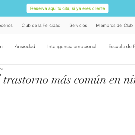
Reserva aquí tu cita, si ya eres cliente
ócenos
Club de la Felicidad
Servicios
Miembros del Club
ón
Ansiedad
Inteligencia emocional
Escuela de 
ra
Covid-19
Salud Mental
Redes Sociales
Navi
trastorno más común en ni
utismo
Trastorno Obsesivo Compulsivo
Concentració
imer
alimentación
TDAH
Infancia
Adiccion