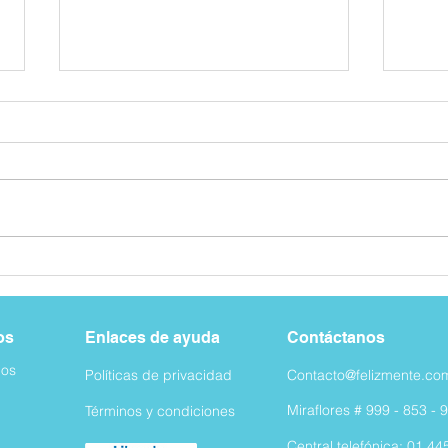
Depresión infantil: ¿Qué le
El video
quita la alegría a tus hijos?
niño
os
Enlaces de ayuda
Contáctanos
os
Políticas de privacidad
Contacto@felizmente.co
Miraflores #
999 - 853 - 
Términos y condiciones
Central telefónica: 01 44