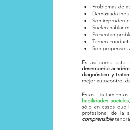
Problemas de ate
Demasiada inqui
Son imprudentes
Suelen hablar m
Presentan prob
Tienen conductas
Son propensos a
Es así como este t
desempeño académico
diagnóstico y trata
mejor autocontrol d
Estos tratamiento
habilidades sociales
sólo en casos que l
profesional de la 
comprensible
 tendrá