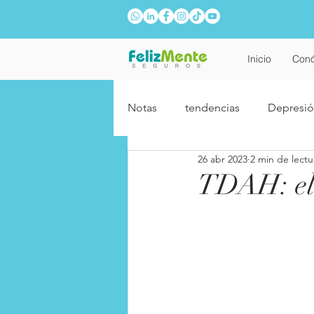
Inicio
Con
Notas
tendencias
Depresi
26 abr 2023
2 min de lectu
Relaciones
Adolescentes
TDAH: el 
Año Nuevo
Fobias
A
Relaciones laborales
Alzhe