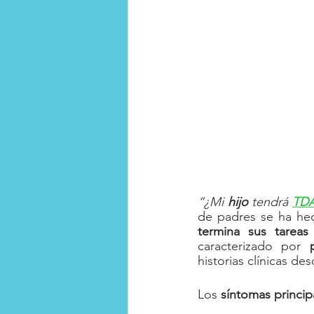
Club de la Felicidad
Habil
“¿Mi 
hijo
 tendrá 
TD
de padres se ha he
termina sus tareas
caracterizado por 
historias clínicas d
Los 
síntomas princi