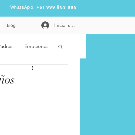
+51 999 853 965
WhatsApp:
Iniciar sesión
Blog
Padres
Emociones
dad
Metas
ños
n
pandemia
es