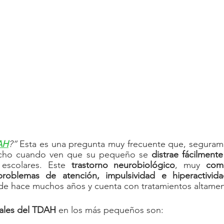
idades sociales
Fibromialgia
Trastorno de adaptación
AH
?”
Esta es una pregunta muy frecuente que, segurame
cho cuando ven que su pequeño se 
distrae fácilmente
 escolares. Este 
trastorno neurobiológico
, muy 
com
problemas de atención, impulsividad e hiperactivid
esde hace muchos años y cuenta con tratamientos altamen
pales del TDAH
 en los más pequeños son: