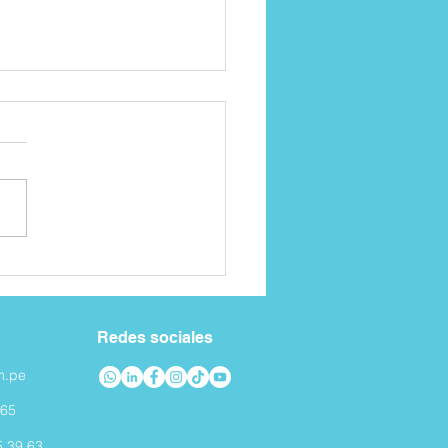
juego que ayuda a los
s con TDAH
Redes sociales
m.pe
965
5 39 63