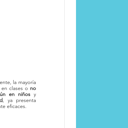
Apego
nte, la mayoría 
 en clases o 
no 
ún en niños
 y 
ad
, ya presenta 
te eficaces.