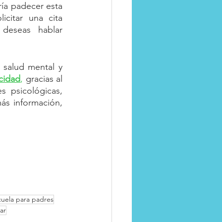
ía padecer esta 
citar una cita 
deseas hablar 
salud mental y 
icidad
,
 gracias al 
 psicológicas, 
ás información, 
cuela para padres
ar