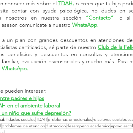
en conocer más sobre el 
TDAH
,
 o crees que tu hijo podr
ita contar con ayuda psicológica, no dudes en soli
n nosotros en nuestra sección 
“Contacto”
, o si 
 asesor, comunícate a nuestro 
WhatsApp.
 a un plan con grandes descuentos en atenciones de 
alistas certificados, sé parte de nuestro
Club de la Fel
os beneficios y descuentos en consultas y atenciones
ia familiar, evaluación psicosociales y mucho más. Para m
o
WhatsApp
.
e pueden interesar:
tre padres e hijos
H en el ambiente laboral
un niño que sufre depresión?
habilidades sociales
TDAH
problemas emocionales
relaciones sociales
es
d
problemas de atención
distracción
desempeño académico
apoyo escol
ual